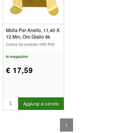
Or 9k jaune (1)
Modello
Serie
Molla Per Anello, 11,40 X
12 Mm, Oro Giallo 9k
Codice del prodotto: NBS R06
Dimensioni di pietre
11.40mm (1)
In magazzino
Dimensione del dito
€ 17,59
Mostra
In magazzino
Articoli in vendita
Aggiungi al carrello
Nuovi prodotti
I più venduti
1