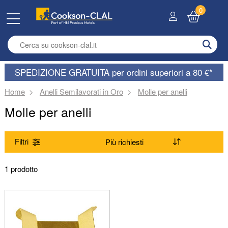
0
Enter search term
SPEDIZIONE GRATUITA per ordini superiori a 80 €*
Home
Anelli Semilavorati in Oro
Molle per anelli
Molle per anelli
Filtri
Gamma
1 prodotto
(Rimuovi) Molle per anelli
Lega