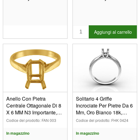
451/5009 (3)
452 (1)
480 (2)
481 (1)
Aggiungi al carrello
485/5043 (1)
49 (78)
520 (1)
530 (2)
540 (2)
580 (2)
585 (1)
59 (1)
800 (1)
Anello Con Pietra
Solitario 4 Griffe
8005 (1)
Centrale Ottagonale Di 8
Incrociate Per Pietre Da 6
8006 (1)
X 6 MM N3 Importante,
Mm, Oro Bianco 18k,
903 (1)
Marchio Di Autenticità,
Dito53. Rif. 3420
Codice del prodotto: FAN 003
Codice del prodotto: FHK 0424
Misura N 54 , Oro Giallo
Da 9 Kt
In magazzino
In magazzino