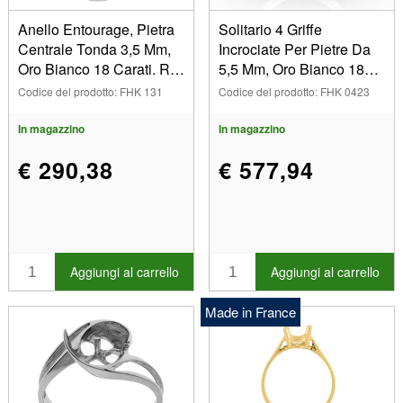
Anello Entourage, Pietra
Solitario 4 Griffe
Centrale Tonda 3,5 Mm,
Incrociate Per Pietre Da
Oro Bianco 18 Carati. Rif.
5,5 Mm, Oro Bianco 18k,
18333
Dito 53. Ref. 3420
Codice del prodotto: FHK 131
Codice del prodotto: FHK 0423
In magazzino
In magazzino
€ 290,38
€ 577,94
Aggiungi al carrello
Aggiungi al carrello
Made in France