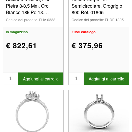
Pietra 8/8,5 Mm, Oro
Semicircolare, Orogrigio
Bianco 18k Pd 13.
800 Ref. 01805
Ref.26008
Codice del prodotto: FHA 0333
Codice del prodotto: FHDE 1805
In magazzino
Fuori catalogo
€ 822,61
€ 375,96
Aggiungi al carrello
Aggiungi al carrello