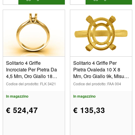
24 (92)
241 (2)
25 (91)
25371 (1)
25374 (2)
25375 (2)
25376 (2)
25377 (2)
Solitario 4 Griffe
Solitario 4 Griffe Per
25378 (2)
Incrociate Per Pietra Da
Pietra Ovaleda 10 X 8
25379 (2)
4,5 Mm, Oro Giallo 18
Mm, Oro Giallo 9k, Misur
26 (91)
Carati, Misura 53. Rif.
A Dell'anello 54
Codice del prodotto: FLK 3421
Codice del prodotto: FAA 004
03420
26001 (2)
In magazzino
In magazzino
26002 (2)
26003 (2)
€ 524,47
€ 135,33
26004 (2)
26005 (2)
26006 (2)
26007 (2)