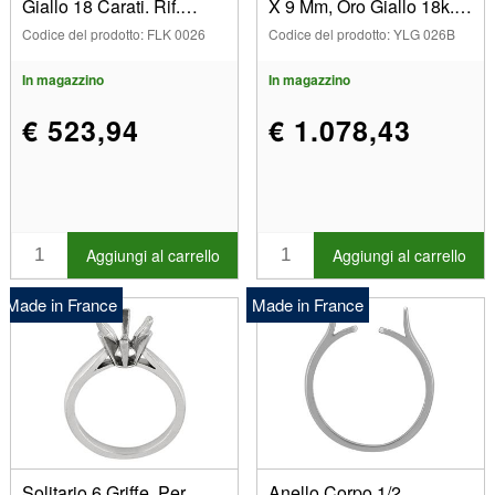
Giallo 18 Carati. Rif.
X 9 Mm, Oro Giallo 18k.
26002
Rif. 26, Dito 48
Codice del prodotto: FLK 0026
Codice del prodotto: YLG 026B
In magazzino
In magazzino
€ 523,94
€ 1.078,43
Aggiungi al carrello
Aggiungi al carrello
Made in France
Made in France
Solitario 6 Griffe, Per
Anello Corpo 1/2