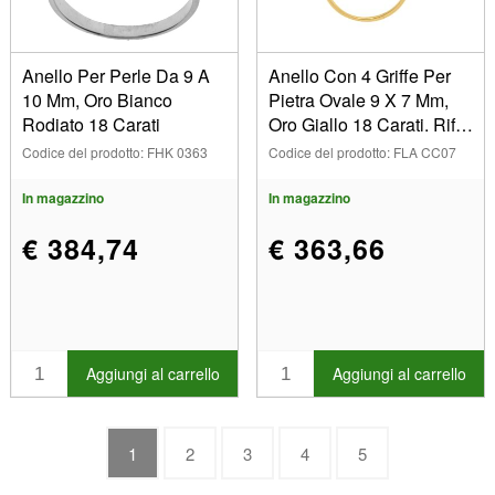
Anello Per Perle Da 9 A
Anello Con 4 Griffe Per
10 Mm, Oro Bianco
Pietra Ovale 9 X 7 Mm,
Rodiato 18 Carati
Oro Giallo 18 Carati. Rif.
15367
Codice del prodotto: FHK 0363
Codice del prodotto: FLA CC07
In magazzino
In magazzino
€ 384,74
€ 363,66
Aggiungi al carrello
Aggiungi al carrello
1
2
3
4
5