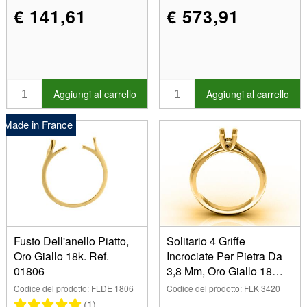
€ 141,61
€ 573,91
Aggiungi al carrello
Aggiungi al carrello
Made in France
Fusto Dell'anello Piatto,
Solitario 4 Griffe
Oro Giallo 18k. Ref.
Incrociate Per Pietra Da
01806
3,8 Mm, Oro Giallo 18
Carati, Misura 53. Rif.
Codice del prodotto: FLDE 1806
Codice del prodotto: FLK 3420
03420
(1)