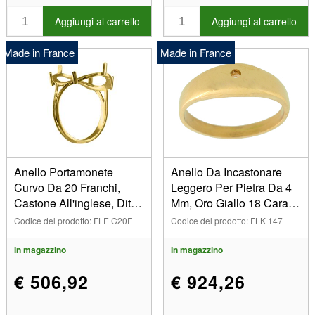
26008 (2)
Aggiungi al carrello
Aggiungi al carrello
2630 (1)
28 (90)
Made in France
Made in France
304 (2)
306/5005 (2)
307/5006 (2)
308 (1)
31 (87)
318 (1)
Anello Portamonete
Anello Da Incastonare
32 (79)
Curvo Da 20 Franchi,
Leggero Per Pietra Da 4
33 (89)
Castone All'inglese, Dito
Mm, Oro Giallo 18 Carati.
330 (2)
58
Rif. Bjol5
Codice del prodotto: FLE C20F
Codice del prodotto: FLK 147
34 (89)
340 (2)
In magazzino
In magazzino
3420 (15)
€ 506,92
€ 924,26
35 (90)
350 (2)