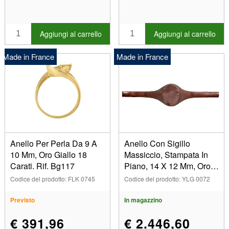
360 (2)
365 (2)
370 (2)
Aggiungi al carrello
Aggiungi al carrello
390 (2)
391 (2)
Made in France
Made in France
392 (2)
40 (1)
40/20 (76)
402 (2)
4062 (69)
4063 (84)
423/12 (75)
Anello Per Perla Da 9 A
Anello Con Sigillo
423/14 (90)
10 Mm, Oro Giallo 18
Massiccio, Stampata In
Carati. Rif. Bg117
Piano, 14 X 12 Mm, Oro
423/16 (91)
Giallo 18 Carati. Rif. 23
423/20 (79)
Codice del prodotto: FLK 0745
Codice del prodotto: YLG 0072
423/8 (78)
Previsto
In magazzino
440/5037 (3)
450 (2)
€ 391,96
€ 2.446,60