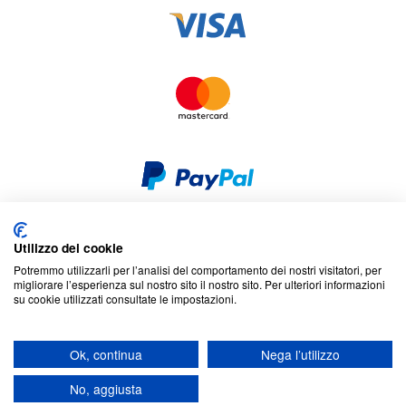
Utilizzo dei cookie
Sicurezza e privacy
Cookies
Dichiarazione di non responsabilità
Potremmo utilizzarli per l’analisi del comportamento dei nostri visitatori, per
Termini e condizioni
Mappa del sito
migliorare l’esperienza sul nostro sito il nostro sito. Per ulteriori informazioni
su cookie utilizzati consultate le impostazioni.
© 2026 Cookson CLAL. Sede: 5 Chemin du plateau, 69570 Dardilly,
Francia. SA con capitale di 7 413 696,12 € - RCS Lyon B 412 399 792 -
Ok, continua
Nega l’utilizzo
Partita IVA intracomunitaria: 84412399792.
Codice APE : 4648Z
No, aggiusta