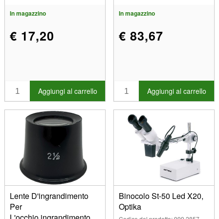
In magazzino
In magazzino
€ 17,20
€ 83,67
Aggiungi al carrello
Aggiungi al carrello
Lente D'ingrandimento
Binocolo St-50 Led X20,
Per
Optika
L'occhio,ingrandimento
Codice del prodotto: 999 2857