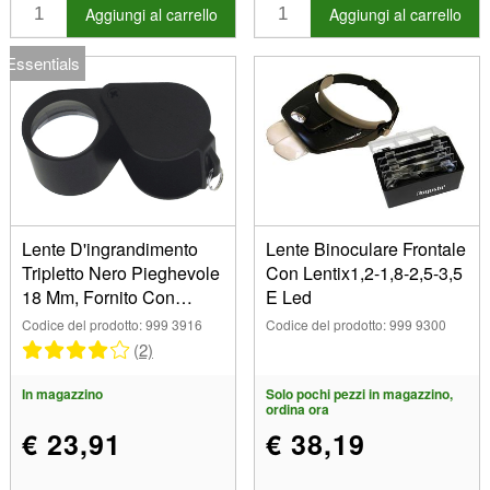
Articoli in vendita
Aggiungi al carrello
Aggiungi al carrello
Nuovi prodotti
Essentials
I più venduti
Lente D'ingrandimento
Lente Binoculare Frontale
Tripletto Nero Pieghevole
Con Lentix1,2-1,8-2,5-3,5
18 Mm, Fornito Con
E Led
Astuccio, Ingrandimento
Codice del prodotto: 999 3916
Codice del prodotto: 999 9300
X10
(2)
In magazzino
Solo pochi pezzi in magazzino,
ordina ora
€ 23,91
€ 38,19