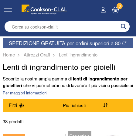
0
Enter search term
SPEDIZIONE GRATUITA per ordini superiori a 80 €*
Home
Attrezzi Orafi
Lenti ingrandimento
Lenti di ingrandimento per gioielli
Scoprite la nostra ampia gamma di
lenti di ingrandimento per
gioiellieri
che vi permetteranno di lavorare il più vicino possibile ai
vostri prodotti. Dalle lenti d'ingrandimento binoculari alle lenti
Per maggiori informazioni
d'ingrandimento pieghevoli e alle lenti d'ingrandimento oculari, ce
n'è sicuramente una che fa al caso vostro.
Filtri
Gamma
38 prodotti
(Rimuovi) Lenti ingrandimento
Essentials