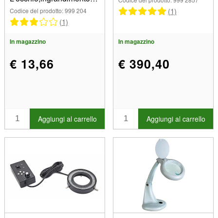
X4
(1)
Codice del prodotto: 999 204
(1)
In magazzino
In magazzino
€ 13,66
€ 390,40
Aggiungi al carrello
Aggiungi al carrello