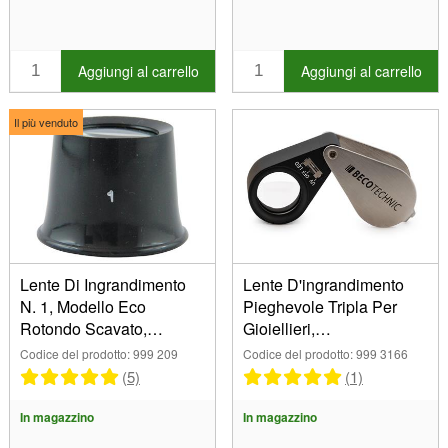
Aggiungi al carrello
Aggiungi al carrello
Il più venduto
Lente Di Ingrandimento
Lente D'ingrandimento
N. 1, Modello Eco
Pieghevole Tripla Per
Rotondo Scavato,
Gioiellieri,
Ingrandimento X10
Ingrandimento10x
Codice del prodotto: 999 209
Codice del prodotto: 999 3166
(5)
(1)
In magazzino
In magazzino