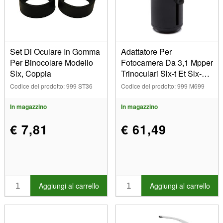
Set Di Oculare In Gomma
Adattatore Per
Per Binocolare Modello
Fotocamera Da 3,1 Mpper
Slx, Coppia
Trinoculari Slx-t Et Slx-5,
Op Tika
Codice del prodotto: 999 ST36
Codice del prodotto: 999 M699
In magazzino
In magazzino
€ 7,81
€ 61,49
Aggiungi al carrello
Aggiungi al carrello