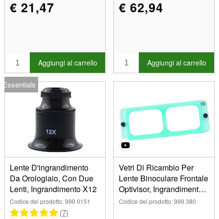
€ 21,47
€ 62,94
Aggiungi al carrello
Aggiungi al carrello
Essentials
Lente D'ingrandimento
Vetri Di Ricambio Per
Da Orologiaio, Con Due
Lente Binoculare Frontale
Lenti, Ingrandimento X12
Optivisor, Ingrandimento
3,5x
Codice del prodotto: 999 0151
Codice del prodotto: 999 380
(7)