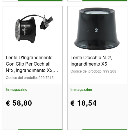
Lente D'ingrandimento
Lente D'occhio N. 2,
Con Clip Per Occhiali
Ingrandimento X5
N°3, Ingrandimento X3,3,
Codice del prodotto: 999 208
Bergeon
Codice del prodotto: 999 7913
In magazzino
In magazzino
€ 58,80
€ 18,54