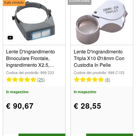
Il più venduto
Dimensioni
18,00 mm (2)
Modulo
A mano (3)
Occhio (4)
Prodotti/tipi
Lente D'ingrandimento
Lente D'ingrandimento
Bifocale (1)
Binoculare Frontale,
Tripla X10 Ø18mm Con
Accessori (5)
Pieghevole (1)
Ingrandimento X2.5,
Custodia In Pelle
Binoculare (9)
Marchio
Visore Da-5
Codice del prodotto: 999 233
Codice del prodotto: 999 C153
Telecamera (1)
Bergeon (1)
(25)
(8)
Lampade d'ingrandimento (1)
Eschenbach (1)
Design e motivi
Occhiali (2)
In magazzino
In magazzino
Optika (20)
Trinoculare (3)
Visore (4)
Serie
€ 90,67
€ 28,55
Mostra
In magazzino