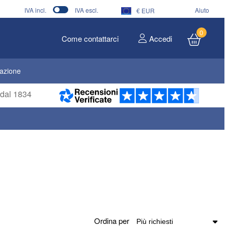
IVA incl.
IVA escl.
Aiuto
€ EUR
0
Come contattarci
Accedi
dazione
i dal 1834
Ordina per