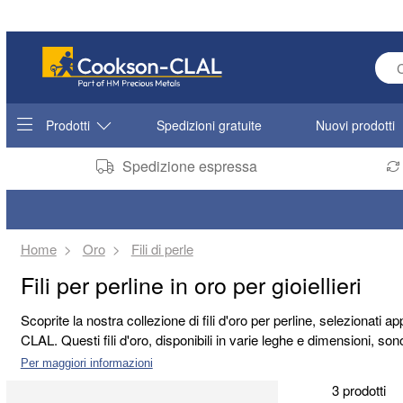
Ente
Prodotti
Spedizioni gratuite
Nuovi prodotti
Spedizione espressa
Home
Oro
Fili di perle
Fili per perline in oro per gioiellieri
Scoprite la nostra collezione di fili d'oro per perline, selezionati ap
CLAL. Questi fili d'oro, disponibili in varie leghe e dimensioni, sono
qualità garantisce una brillantezza duratura e una resistenza all'usur
Per maggiori informazioni
eleganti e durature. Offrono un'eccezionale flessibilità per la lavora
3 prodotti
progetti più creativi.