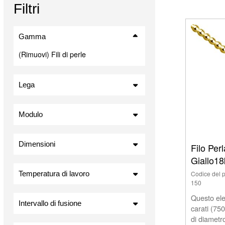
Filtri
Gamma
(Rimuovi) Fili di perle
Lega
Oro Giallo 9 Kt (2)
18Kt oro Giallo (1)
Modulo
Dimensioni
Filo Per
Giallo1
1,50 mm (2)
2,00 mm (1)
Temperatura di lavoro
Codice del 
150
Questo eleg
Intervallo di fusione
carati (75
di diametr
885-905 ° C. (1)