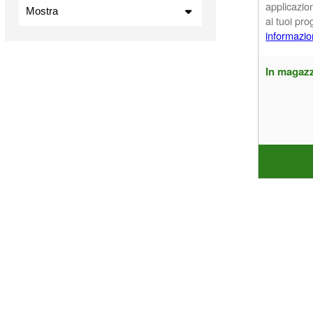
applicazio
Mostra
ai tuoi prog
informazio
In magazzino
Articoli in vendita
Nuovi prodotti
In magaz
I più venduti