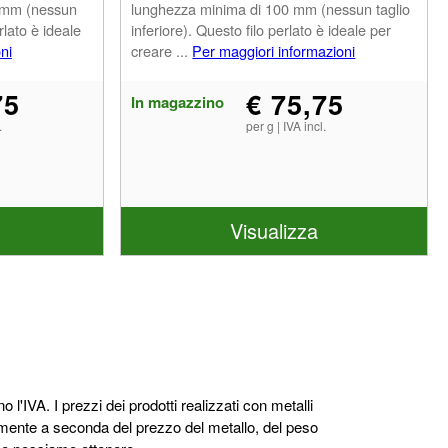
 mm (nessun
lunghezza minima di 100 mm (nessun taglio
rlato è ideale
inferiore). Questo filo perlato è ideale per
ni
creare ...
Per maggiori informazioni
75
€ 75,75
In magazzino
.
per g | IVA incl.
Visualizza
o l'IVA. I prezzi dei prodotti realizzati con metalli
mente a seconda del prezzo del metallo, del peso