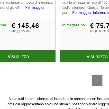
ni e aggiunge un tocco di eleganza
una lunghezza minima di 100
etti di gioielli. ...
Per maggiori
taglio inferiore). Questo filo pe
ni
per ...
Per maggiori informazio
€ 145,46
€ 75,
zino
In magazzino
per g | IVA incl.
per g | IVA incl
Visualizza
Visualizza
1
Nota: tutti i prezzi elencati si intendono in contanti e non includon
preziosi rappresentano solo una stima e possono variare legger