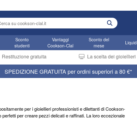
r search term
Sconto
Vantaggi
Sconto del
Liqui
studenti
Cookson-Clal
mese
Restituzione gratuita
La scelta dei gioiellier
SPEDIZIONE GRATUITA per ordini superiori a 80 €*
positamente per i gioiellieri professionisti e dilettanti di Cookson-
 perfetti per creare pezzi delicati e raffinati. La loro eccezionale
a, rendendo questi fili la scelta ideale per creazioni di gioielli
zione dei dettagli, consentendo ai gioiellieri di dare vita ai loro