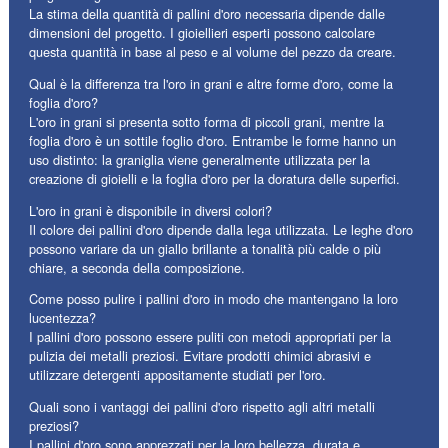
La stima della quantità di pallini d'oro necessaria dipende dalle
dimensioni del progetto. I gioiellieri esperti possono calcolare
questa quantità in base al peso e al volume del pezzo da creare.
Qual è la differenza tra l'oro in grani e altre forme d'oro, come la
foglia d'oro?
L'oro in grani si presenta sotto forma di piccoli grani, mentre la
foglia d'oro è un sottile foglio d'oro. Entrambe le forme hanno un
uso distinto: la graniglia viene generalmente utilizzata per la
creazione di gioielli e la foglia d'oro per la doratura delle superfici.
L'oro in grani è disponibile in diversi colori?
Il colore dei pallini d'oro dipende dalla lega utilizzata. Le leghe d'oro
possono variare da un giallo brillante a tonalità più calde o più
chiare, a seconda della composizione.
Come posso pulire i pallini d'oro in modo che mantengano la loro
lucentezza?
I pallini d'oro possono essere puliti con metodi appropriati per la
pulizia dei metalli preziosi. Evitare prodotti chimici abrasivi e
utilizzare detergenti appositamente studiati per l'oro.
Quali sono i vantaggi dei pallini d'oro rispetto agli altri metalli
preziosi?
I pallini d'oro sono apprezzati per la loro bellezza, durata e