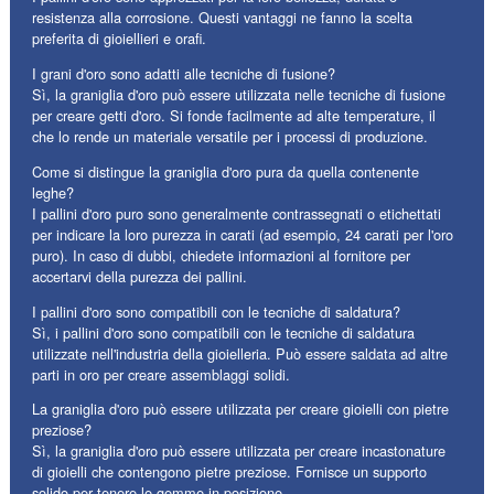
resistenza alla corrosione. Questi vantaggi ne fanno la scelta
preferita di gioiellieri e orafi.
I grani d'oro sono adatti alle tecniche di fusione?
Sì, la graniglia d'oro può essere utilizzata nelle tecniche di fusione
per creare getti d'oro. Si fonde facilmente ad alte temperature, il
che lo rende un materiale versatile per i processi di produzione.
Come si distingue la graniglia d'oro pura da quella contenente
leghe?
I pallini d'oro puro sono generalmente contrassegnati o etichettati
per indicare la loro purezza in carati (ad esempio, 24 carati per l'oro
puro). In caso di dubbi, chiedete informazioni al fornitore per
accertarvi della purezza dei pallini.
I pallini d'oro sono compatibili con le tecniche di saldatura?
Sì, i pallini d'oro sono compatibili con le tecniche di saldatura
utilizzate nell'industria della gioielleria. Può essere saldata ad altre
parti in oro per creare assemblaggi solidi.
La graniglia d'oro può essere utilizzata per creare gioielli con pietre
preziose?
Sì, la graniglia d'oro può essere utilizzata per creare incastonature
di gioielli che contengono pietre preziose. Fornisce un supporto
solido per tenere le gemme in posizione.