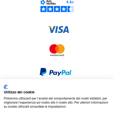
Utilizzo dei cookie
Sicurezza e privacy
Cookies
Dichiarazione di non responsabilità
Potremmo utilizzarli per l’analisi del comportamento dei nostri visitatori, per
Termini e condizioni
Mappa del sito
migliorare l’esperienza sul nostro sito il nostro sito. Per ulteriori informazioni
su cookie utilizzati consultate le impostazioni.
© 2026 Cookson CLAL. Sede: 5 Chemin du plateau, 69570 Dardilly,