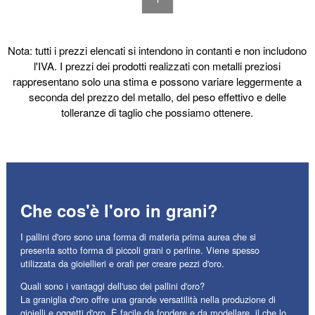
Nota: tutti i prezzi elencati si intendono in contanti e non includono
l'IVA. I prezzi dei prodotti realizzati con metalli preziosi
rappresentano solo una stima e possono variare leggermente a
seconda del prezzo del metallo, del peso effettivo e delle
tolleranze di taglio che possiamo ottenere.
Che cos'è l'oro in grani?
I pallini d'oro sono una forma di materia prima aurea che si
presenta sotto forma di piccoli grani o perline. Viene spesso
utilizzata da gioiellieri e orafi per creare pezzi d'oro.
Quali sono i vantaggi dell'uso dei pallini d'oro?
La graniglia d'oro offre una grande versatilità nella produzione di
gioielli e oggetti d'oro. È facile da fondere e da modellare, il che lo