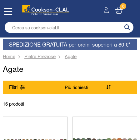
0
Enter search term
SPEDIZIONE GRATUITA per ordini superiori a 80 €*
Home
Pietre Preziose
Agate
Agate
Filtri
Gamma
16 prodotti
(Rimuovi) Agate
Modulo