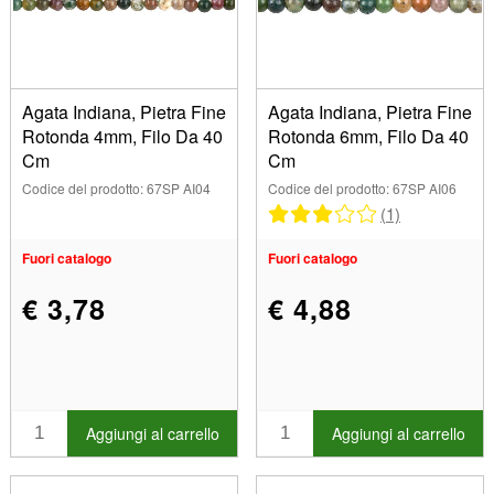
Ovale (3)
Rotondo (13)
Colori
Marrone (4)
Verde (2)
Dimensioni
Agata Indiana, Pietra Fine
Agata Indiana, Pietra Fine
Rotonda 4mm, Filo Da 40
Rotonda 6mm, Filo Da 40
4,00 mm (1)
Cm
Cm
6,00 mm (4)
Marca
Codice del prodotto: 67SP AI04
Codice del prodotto: 67SP AI06
8,00 mm (7)
(1)
10,00 mm (4)
Mostra
Fuori catalogo
Fuori catalogo
In magazzino
Articoli in vendita
€ 3,78
€ 4,88
Nuovi prodotti
I più venduti
Aggiungi al carrello
Aggiungi al carrello