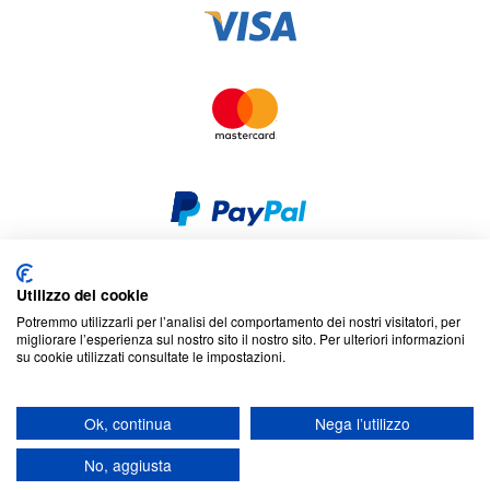
Utilizzo dei cookie
Sicurezza e privacy
Cookies
Dichiarazione di non responsabilità
Potremmo utilizzarli per l’analisi del comportamento dei nostri visitatori, per
Termini e condizioni
Mappa del sito
migliorare l’esperienza sul nostro sito il nostro sito. Per ulteriori informazioni
su cookie utilizzati consultate le impostazioni.
© 2026 Cookson CLAL. Sede: 5 Chemin du plateau, 69570 Dardilly,
Francia. SA con capitale di 7 413 696,12 € - RCS Lyon B 412 399 792 -
Ok, continua
Nega l’utilizzo
Partita IVA intracomunitaria: 84412399792.
Codice APE : 4648Z
No, aggiusta