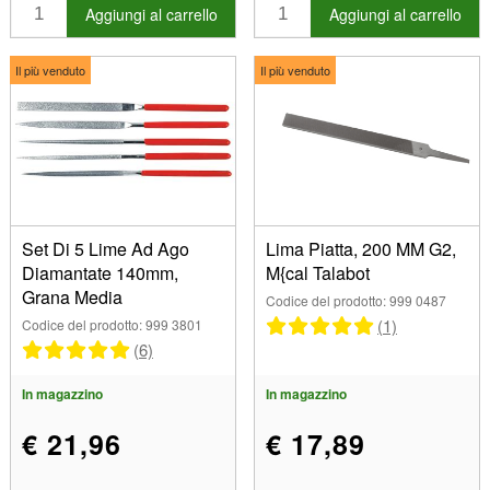
Articoli in vendita
Aggiungi al carrello
Aggiungi al carrello
Rotonda (30)
1464 (2)
Nuovi prodotti
Triangolo (35)
1540 (1)
I più venduti
Il più venduto
Il più venduto
1560 (8)
1566 (6)
1660/1670 (4)
1850 (1)
1960 (8)
1980 (1)
1990 (2)
Set Di 5 Lime Ad Ago
Lima Piatta, 200 MM G2,
Diamantate 140mm,
M{cal Talabot
2401 (10)
Grana Media
2402 (10)
Codice del prodotto: 999 0487
(1)
Codice del prodotto: 999 3801
2403 (6)
(6)
2405 (3)
2406 (7)
In magazzino
In magazzino
2407 (12)
€ 21,96
€ 17,89
2408 (11)
2410 (12)