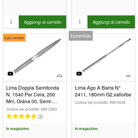
2411 (13)
Aggiungi al carrello
Aggiungi al carrello
Essentials
Il più venduto
Lima Doppia Semitonda
Lima Ago A Barra N°
N. 1540 Per Cera, 200
2411, 180mm G2,vallorbe
Mm, Grana 00, Semi-
Codice del prodotto: 999 0646
morbida, Vallorbe
Codice del prodotto: 999 2563
(3)
In magazzino
In magazzino