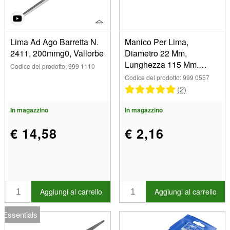
Lima Ad Ago Barretta N.
Manico Per Lima,
2411, 200mmg0, Vallorbe
Diametro 22 Mm,
Lunghezza 115 Mm.
Codice del prodotto: 999 1110
Augusta
Codice del prodotto: 999 0557
(2)
In magazzino
In magazzino
€ 14,58
€ 2,16
Aggiungi al carrello
Aggiungi al carrello
Essentials