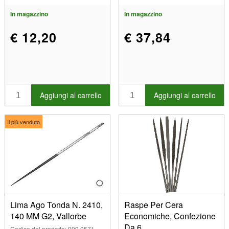
In magazzino
In magazzino
€ 12,20
€ 37,84
Aggiungi al carrello
Aggiungi al carrello
Il più venduto
Lima Ago Tonda N. 2410,
Raspe Per Cera
140 MM G2, Vallorbe
Economiche, Confezione
Da 6
Codice del prodotto: 999 0571