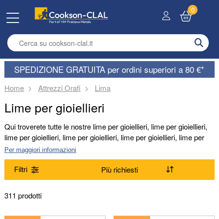
0
Enter search term
SPEDIZIONE GRATUITA per ordini superiori a 80 €*
Home
Attrezzi Orafi
Lima
Lime per gioiellieri
Qui troverete tutte le nostre lime per gioiellieri, lime per gioiellieri,
lime per gioiellieri, lime per gioiellieri, lime per gioiellieri, lime per
gioiellieri, lime per gioiellieri... Tutte le nostre lime per gioiellieri
Per maggiori informazioni
sono disponibili in diverse dimensioni, forme e grane. Utilizzate il
menu per affinare la vostra ricerca.
Filtri
Gamma
311 prodotti
(Rimuovi) Lima