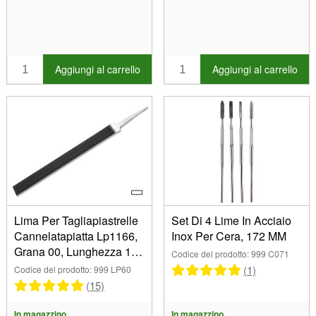
Aggiungi al carrello
Aggiungi al carrello
Lima Per Tagliapiastrelle
Set Di 4 Lime In Acciaio
Cannelatapiatta Lp1166,
Inox Per Cera, 172 MM
Grana 00, Lunghezza 150
Codice del prodotto: 999 C071
Mm, Vallorbe
(1)
Codice del prodotto: 999 LP60
(15)
In magazzino
In magazzino