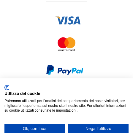
Utilizzo dei cookie
Sicurezza e privacy
Cookies
Dichiarazione di non responsabilità
Potremmo utilizzarli per l’analisi del comportamento dei nostri visitatori, per
Termini e condizioni
Mappa del sito
migliorare l’esperienza sul nostro sito il nostro sito. Per ulteriori informazioni
su cookie utilizzati consultate le impostazioni.
© 2026 Cookson CLAL. Sede: 5 Chemin du plateau, 69570 Dardilly,
Francia. SA con capitale di 7 413 696,12 € - RCS Lyon B 412 399 792 -
Ok, continua
Nega l’utilizzo
Partita IVA intracomunitaria: 84412399792.