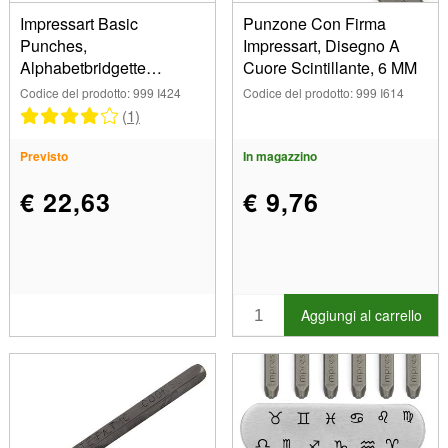
Impressart Basic
Punzone Con Firma
Punches,
Impressart, Disegno A
Alphabetbridgette
Cuore Scintillante, 6 MM
Maiuscolo, 3 MM
Codice del prodotto: 999 I424
Codice del prodotto: 999 I614
(1)
Previsto
In magazzino
€ 22,63
€ 9,76
Aggiungi al carrello