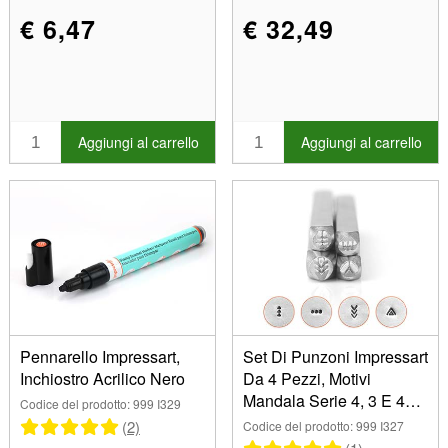
€ 6,47
€ 32,49
Aggiungi al carrello
Aggiungi al carrello
Pennarello Impressart,
Set Di Punzoni Impressart
Inchiostro Acrilico Nero
Da 4 Pezzi, Motivi
Mandala Serie 4, 3 E 4
Codice del prodotto: 999 I329
MM
(2)
Codice del prodotto: 999 I327