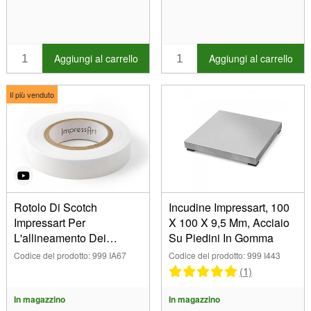
Aggiungi al carrello
Aggiungi al carrello
Il più venduto
Rotolo Di Scotch
Incudine Impressart, 100
Impressart Per
X 100 X 9,5 Mm, Acciaio
L'allineamento Dei
Su Piedini In Gomma
Punzoni
Codice del prodotto: 999 IA67
Codice del prodotto: 999 I443
(1)
In magazzino
In magazzino