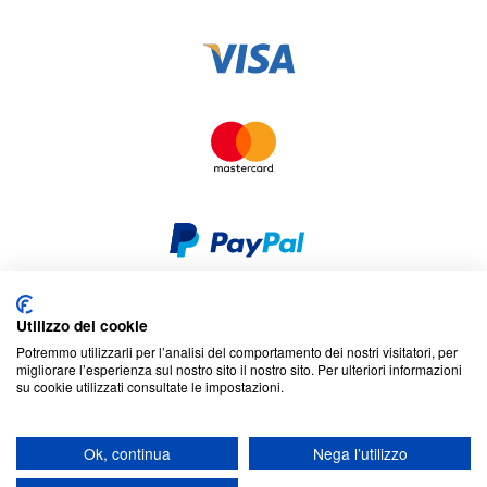
Utilizzo dei cookie
Sicurezza e privacy
Cookies
Dichiarazione di non responsabilità
Potremmo utilizzarli per l’analisi del comportamento dei nostri visitatori, per
Termini e condizioni
Mappa del sito
migliorare l’esperienza sul nostro sito il nostro sito. Per ulteriori informazioni
su cookie utilizzati consultate le impostazioni.
© 2026 Cookson CLAL. Sede: 5 Chemin du plateau, 69570 Dardilly,
Francia. SA con capitale di 7 413 696,12 € - RCS Lyon B 412 399 792 -
Ok, continua
Nega l’utilizzo
Partita IVA intracomunitaria: 84412399792.
Codice APE : 4648Z