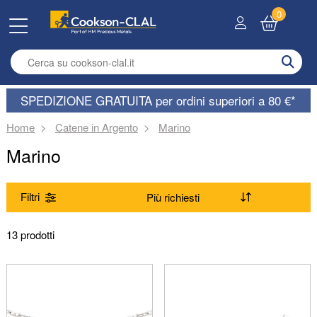
0
Enter search term
SPEDIZIONE GRATUITA per ordini superiori a 80 €*
Home
Catene in Argento
Marino
Marino
Filtri
Gamma
13 prodotti
(Rimuovi) Marino
Qualità