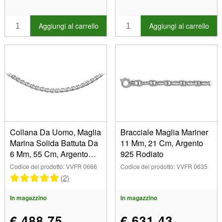
Aggiungi al carrello
Aggiungi al carrello
Collana Da Uomo, Maglia
Bracciale Maglia Mariner
Marina Solida Battuta Da
11 Mm, 21 Cm, Argento
6 Mm, 55 Cm, Argento
925 Rodiato
925
Codice del prodotto: VVFR 0666
Codice del prodotto: VVFR 0635
(2)
In magazzino
In magazzino
€ 488,75
€ 631,43