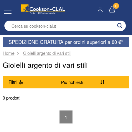
0
Enter search term
SPEDIZIONE GRATUITA per ordini superiori a 80 €*
Home
Gioielli argento di vari stili
Gioielli argento di vari stili
Filtri
Gamma
0 prodotti
Importa
1
Stile