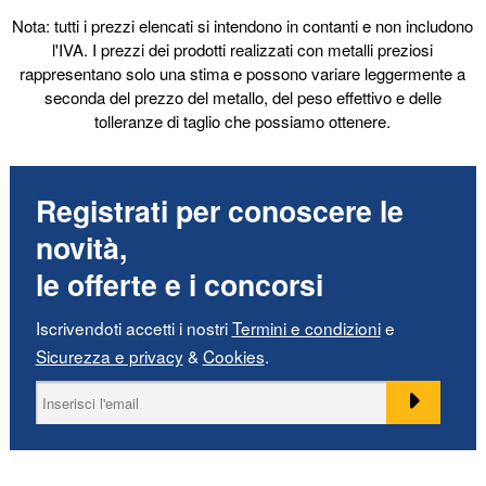
Nota: tutti i prezzi elencati si intendono in contanti e non includono
l'IVA. I prezzi dei prodotti realizzati con metalli preziosi
Lunghezza
rappresentano solo una stima e possono variare leggermente a
seconda del prezzo del metallo, del peso effettivo e delle
tolleranze di taglio che possiamo ottenere.
Diametro
Dimensione del dito
Registrati per conoscere le
novità,
Mostra
le offerte e i concorsi
In magazzino
Articoli in vendita
Iscrivendoti accetti i nostri
Termini e condizioni
e
Nuovi prodotti
Sicurezza e privacy
&
Cookies
.
I più venduti