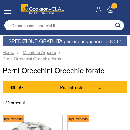
0
Enter search term
SPEDIZIONE GRATUITA per ordini superiori a 80 €*
Home
Minuteria Argento
Perni Orecchini Orecchie forate
Perni Orecchini Orecchie forate
Filtri
Gamma
122 prodotti
(Rimuovi) Perni Orecchini Orecchie forate
Il più venduto
Il più venduto
Prodotti