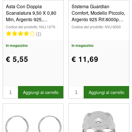
Asta Con Doppia
Sistema Guardian
Scanalatura 9,50 X 0,80
Comfort, Modello Piccolo,
Mm, Argento 925,
Argento 925 Rif.8000pm,
Sacchetto Da 10 Paia
Ciascuno
Codice del prodotto: NVJ 107X
Codice del prodotto: NVJ 6000
(1)
In magazzino
In magazzino
€ 5,55
€ 11,69
Aggiungi al carrello
Aggiungi al carrello