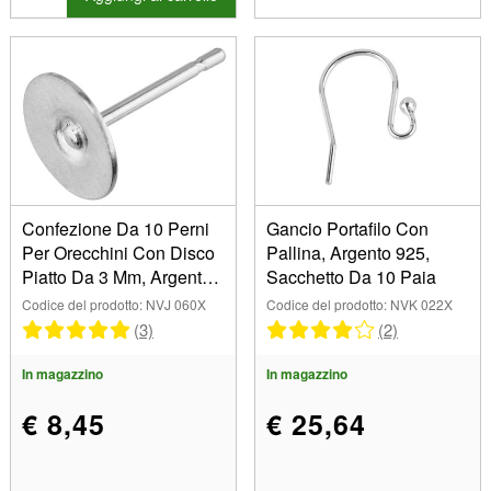
Confezione Da 10 Perni
Gancio Portafilo Con
Per Orecchini Con Disco
Pallina, Argento 925,
Piatto Da 3 Mm, Argento
Sacchetto Da 10 Paia
925
Codice del prodotto: NVJ 060X
Codice del prodotto: NVK 022X
(3)
(2)
In magazzino
In magazzino
€ 8,45
€ 25,64