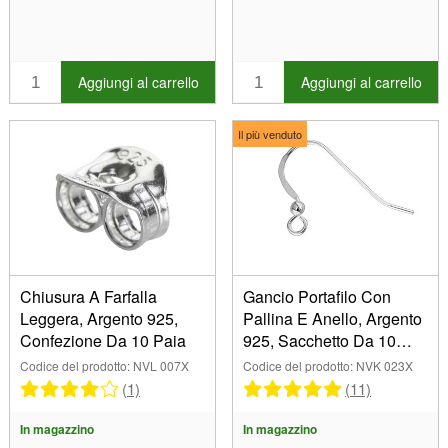
Aggiungi al carrello
Aggiungi al carrello
Il più venduto
Chiusura A Farfalla
Gancio Portafilo Con
Leggera, Argento 925,
Pallina E Anello, Argento
Confezione Da 10 Paia
925, Sacchetto Da 10
Paia
Codice del prodotto: NVL 007X
Codice del prodotto: NVK 023X
(1)
(11)
In magazzino
In magazzino