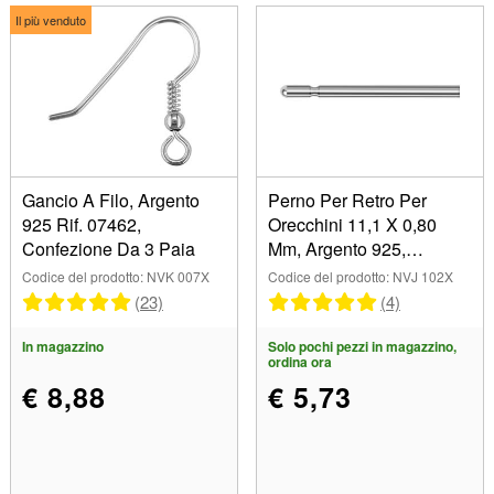
10,00 mm (4)
Il più venduto
11,00 mm (5)
12,00 mm (3)
13,00 mm (1)
14,20 mm (1)
15,00 mm (4)
15,80 mm (1)
Gancio A Filo, Argento
Perno Per Retro Per
16,00 mm (1)
925 Rif. 07462,
Orecchini 11,1 X 0,80
16.40mm (1)
Confezione Da 3 Paia
Mm, Argento 925,
17,00 mm (4)
Sacchetto 10 Paia 100%
Codice del prodotto: NVK 007X
Codice del prodotto: NVJ 102X
18,00 mm (1)
Argento Riciclato
(23)
(4)
19.30mm (1)
In magazzino
Solo pochi pezzi in magazzino,
20,00 mm (5)
ordina ora
21.10mm (1)
€ 8,88
€ 5,73
21,70 mm (1)
24,00 mm (2)
25,00 mm (4)
30,00 mm (3)