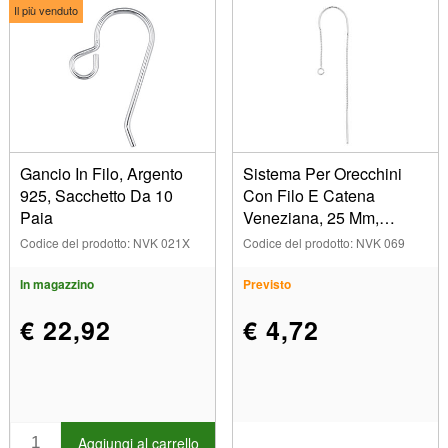
Il più venduto
Gancio In Filo, Argento
Sistema Per Orecchini
925, Sacchetto Da 10
Con Filo E Catena
Paia
Veneziana, 25 Mm,
Argento 925,pezzo
Codice del prodotto: NVK 021X
Codice del prodotto: NVK 069
In magazzino
Previsto
€ 22,92
€ 4,72
Aggiungi al carrello