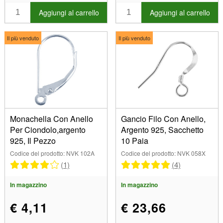
46,00 mm (1)
Aggiungi al carrello
Aggiungi al carrello
63,50 mm (1)
Il più venduto
Il più venduto
Monachella Con Anello
Gancio Filo Con Anello,
Per Ciondolo,argento
Argento 925, Sacchetto
925, Il Pezzo
10 Paia
Codice del prodotto: NVK 102A
Codice del prodotto: NVK 058X
(1)
(4)
In magazzino
In magazzino
€ 4,11
€ 23,66