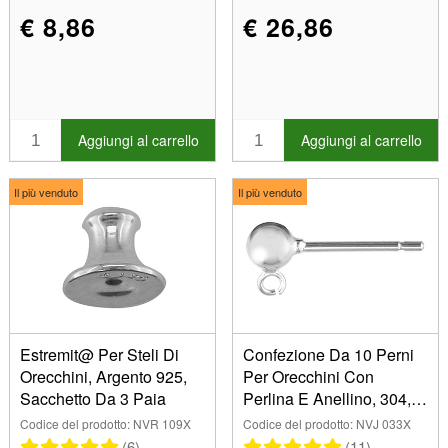
€ 8,86
€ 26,86
Aggiungi al carrello
Aggiungi al carrello
Il più venduto
Il più venduto
Estremit@ Per Steli Di
Confezione Da 10 Perni
Orecchini, Argento 925,
Per Orecchini Con
Sacchetto Da 3 Paia
Perlina E Anellino, 304, 3
Mm, Argento 925
Codice del prodotto: NVR 109X
Codice del prodotto: NVJ 033X
(6)
(11)