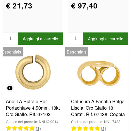
63.50mm (1)
€ 21,73
€ 97,40
70.00mm (2)
90.00mm (2)
Aggiungi al carrello
Aggiungi al carrello
Essentials
Essentials
Anelli A Spirale Per
Chiusura A Farfalla Belga
Portachiave 4,50mm, 18kt
Liscia, Oro Giallo 18
Oro Giallo. Rif. 07103
Carati. Rif. 07438, Coppia
Codice del prodotto: NNHQ 0014
Codice del prodotto: NNL 7438
(1)
(1)