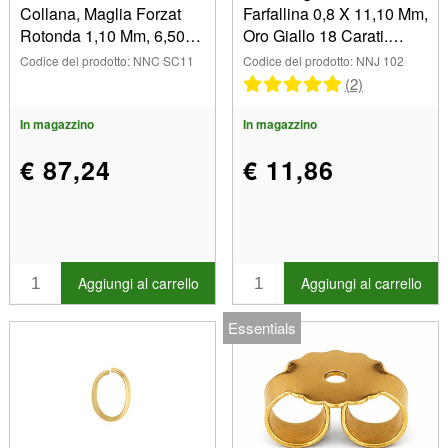
Collana, Maglia Forzat
Farfallina 0,8 X 11,10 Mm,
Rotonda 1,10 Mm, 6,50
Oro Giallo 18 Carati.
Cm, Oro Giallo 18k
Rif.07400-8, Ciascuno
Codice del prodotto: NNC SC11
Codice del prodotto: NNJ 102
(2)
In magazzino
In magazzino
€ 87,24
€ 11,86
Aggiungi al carrello
Aggiungi al carrello
Essentials