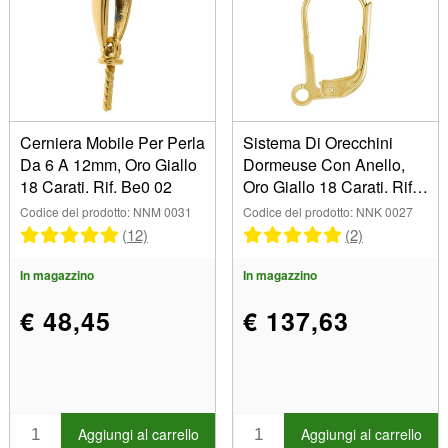
Cerniera Mobile Per Perla
Sistema Di Orecchini
Da 6 A 12mm, Oro Giallo
Dormeuse Con Anello,
18 Carati. Rif. Be0 02
Oro Giallo 18 Carati. Rif.
07456, Coppia
Codice del prodotto: NNM 0031
Codice del prodotto: NNK 0027
(12)
(2)
In magazzino
In magazzino
€ 48,45
€ 137,63
Aggiungi al carrello
Aggiungi al carrello