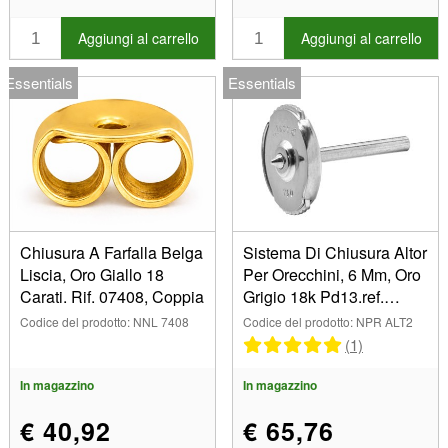
3,30 mm (2)
4.30mm (1)
Aggiungi al carrello
Aggiungi al carrello
3,40 mm (5)
3,50 mm (7)
Essentials
Essentials
3,80 mm (2)
4,00 mm (32)
4.70mm (1)
4,20 mm (4)
4.80mm (1)
4.90mm (1)
Chiusura A Farfalla Belga
Sistema Di Chiusura Altor
4,50 mm (6)
Liscia, Oro Giallo 18
Per Orecchini, 6 Mm, Oro
4,75 mm (1)
Carati. Rif. 07408, Coppia
Grigio 18k Pd13.ref.
5,00 mm (22)
Alt02, Il Pezzo
Codice del prodotto: NNL 7408
Codice del prodotto: NPR ALT2
5,20 mm (3)
(1)
5,88 mm (1)
5.70mm (1)
In magazzino
In magazzino
6,00 mm (31)
€ 40,92
€ 65,76
5.80mm (1)