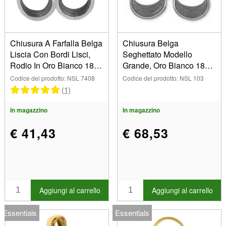
Chiusura A Farfalla Belga
Chiusura Belga
Liscia Con Bordi Lisci,
Seghettato Modello
Rodio In Oro Bianco 18
Grande, Oro Bianco 18
Carati. Rif. 07408, Coppia
Carati Pd 13. Rif. 07434,
Codice del prodotto: NSL 7408
Codice del prodotto: NSL 103
Coppia
(1)
In magazzino
In magazzino
€ 41,43
€ 68,53
Aggiungi al carrello
Aggiungi al carrello
Essentials
Essentials