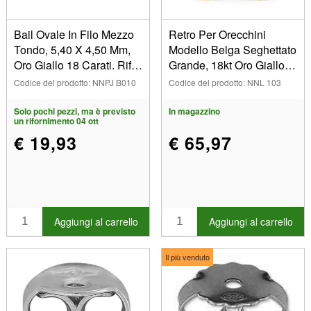
Bail Ovale In Filo Mezzo
Retro Per Orecchini
Tondo, 5,40 X 4,50 Mm,
Modello Belga Seghettato
Oro Giallo 18 Carati. Rif.
Grande, 18kt Oro Giallo.
07224-bis
Rif. 07434, La Coppia
Codice del prodotto: NNPJ B010
Codice del prodotto: NNL 103
Solo pochi pezzi, ma è previsto
In magazzino
un rifornimento 04 ott
€ 19,93
€ 65,97
Aggiungi al carrello
Aggiungi al carrello
Il più venduto