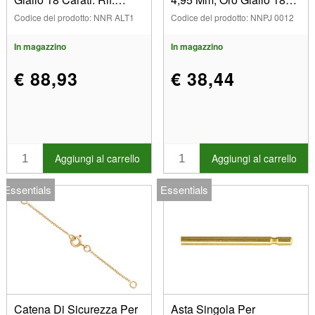
Alt01, Il Pezzo
Ri F. 07225
Codice del prodotto: NNR ALT1
Codice del prodotto: NNPJ 0012
In magazzino
In magazzino
€ 88,93
€ 38,44
Aggiungi al carrello
Aggiungi al carrello
Essentials
Essentials
Catena Di Sicurezza Per
Asta Singola Per