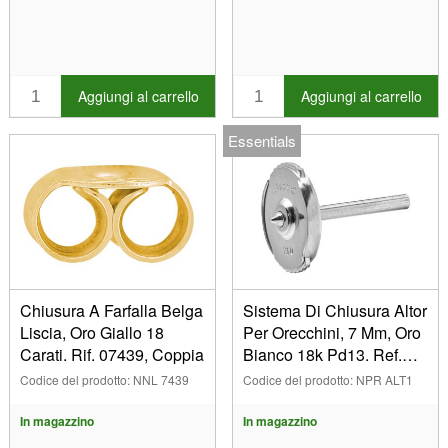
6,10 mm (3)
6,30 mm (3)
6.05mm (3)
7,00 mm (26)
Aggiungi al carrello
Aggiungi al carrello
8,00 mm (25)
8,50 mm (1)
Essentials
9,00 mm (43)
6.95mm (1)
7.08mm (3)
9.30mm (1)
9.80mm (1)
15.30mm (2)
25.00mm (1)
Chiusura A Farfalla Belga
Sistema Di Chiusura Altor
Liscia, Oro Giallo 18
Per Orecchini, 7 Mm, Oro
28.00mm (1)
Carati. Rif. 07439, Coppia
Bianco 18k Pd13. Ref.
30.00mm (2)
Alt01, Il Pezzo
Codice del prodotto: NNL 7439
Codice del prodotto: NPR ALT1
40.00mm (3)
50.00mm (1)
In magazzino
In magazzino
60.00mm (4)