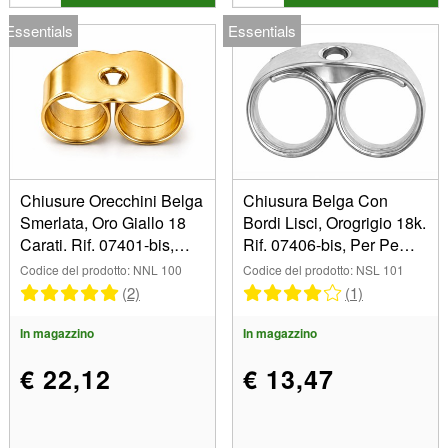
Essentials
Essentials
Chiusure Orecchini Belga
Chiusura Belga Con
Smerlata, Oro Giallo 18
Bordi Lisci, Orogrigio 18k.
Carati. Rif. 07401-bis,
Rif. 07406-bis, Per Pe
Coppia
Zzo
Codice del prodotto: NNL 100
Codice del prodotto: NSL 101
(2)
(1)
In magazzino
In magazzino
€ 22,12
€ 13,47