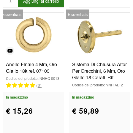
Aggiungi al carrello
2.70mm (1)
17.00cm (1)
Essentials
Essentials
2.80mm (1)
18 cm (11)
2.95mm (1)
18,00 mm (12)
19,00 mm (2)
3.10mm (1)
2,00 mm (4)
Anello Finale 4 Mm, Oro
Sistema Di Chiusura Altor
2,10 mm (2)
Giallo 18k.ref. 07103
Per Orecchini, 6 Mm, Oro
2,50 mm (9)
Giallo 18 Carati. Rif.
Codice del prodotto: NNHQ 0013
2,60 mm (1)
Alt02, L'unit@
(2)
Codice del prodotto: NNR ALT2
3.60mm (1)
20,00 mm (8)
In magazzino
In magazzino
21,00 mm (2)
€ 15,26
€ 59,89
22,00 mm (4)
3,00 mm (28)
3,20 mm (3)