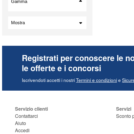
Gamma
Mostra
In magazzino
Articoli in vendita
Nuovi prodotti
Registrati per conoscere le no
I più venduti
le offerte e i concorsi
Iscrivendoti accetti i nostri
Termini e condizioni
e
Sicur
Servizio clienti
Servizi
Contattarci
Sconto p
Aiuto
Accedi