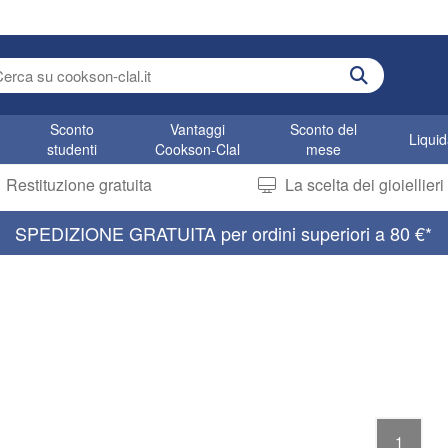
r search term
Sconto
Vantaggi
Sconto del
Liqui
studenti
Cookson-Clal
mese
Restituzione gratuita
La scelta dei gioiellier
SPEDIZIONE GRATUITA per ordini superiori a 80 €*
1