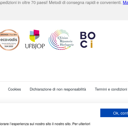
pedizioni in oltre 70 paesi! Metodi di consegna rapidi e convenienti.
Ma
Cookies
Dichiarazione di non responsabilità
Termini e condizioni
69570 Dardilly, Francia. SA con capitale di 7 413 696,12 € - RCS Lyon B 412 399
Codice APE : 4648Z
Ok, con
rare l’esperienza sul nostro sito il nostro sito. Per ulteriori