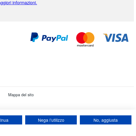
ggiori informazioni.
Mappa del sito
 792 - Partita IVA intracomunitaria: 84412399792.
tinua
Nega l’utilizzo
No, aggiusta