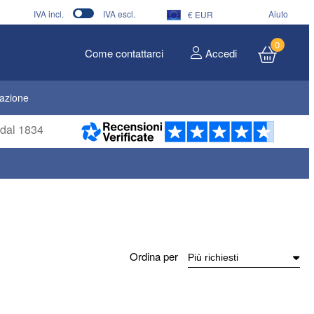
IVA incl.
IVA escl.
Aiuto
€ EUR
0
Come contattarci
Accedi
dazione
i dal 1834
Ordina per