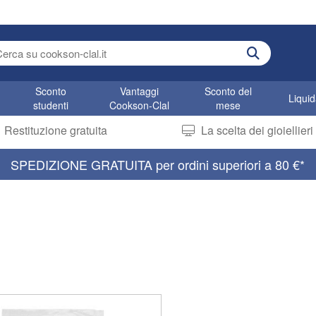
r search term
Sconto
Vantaggi
Sconto del
Liqui
studenti
Cookson-Clal
mese
Restituzione gratuita
La scelta dei gioiellier
SPEDIZIONE GRATUITA per ordini superiori a 80 €*