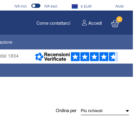
IVA incl.
IVA escl.
Aiuto
€ EUR
0
Come contattarci
Accedi
dazione
i dal 1834
Ordina per