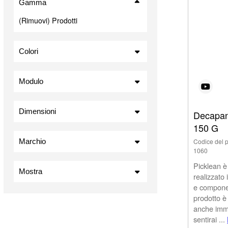
Gamma
(Rimuovi) Prodotti
Colori
Modulo
Dimensioni
Decapan
150 G
Marchio
Codice del p
1060
Picklean è
Mostra
realizzato
e componen
In magazzino
prodotto è
Articoli in vendita
anche imme
Nuovi prodotti
sentirai ...
I più venduti