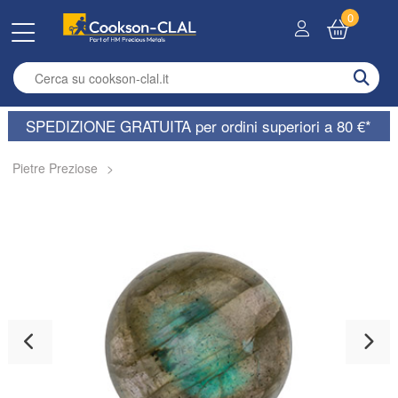
0
Enter search term
SPEDIZIONE GRATUITA per ordini superiori a 80 €*
Pietre Preziose
>