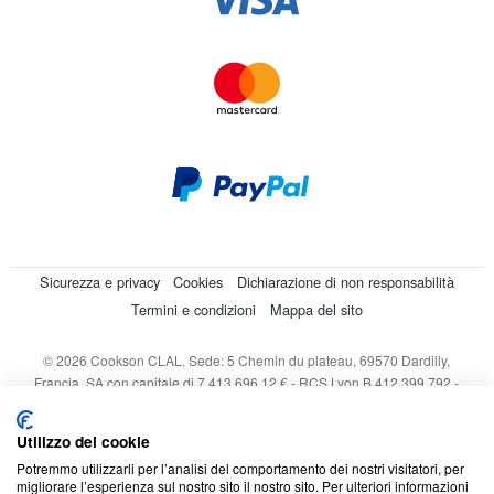
Sicurezza e privacy
Cookies
Dichiarazione di non responsabilità
Termini e condizioni
Mappa del sito
© 2026 Cookson CLAL. Sede: 5 Chemin du plateau, 69570 Dardilly,
Francia. SA con capitale di 7 413 696,12 € - RCS Lyon B 412 399 792 -
Partita IVA intracomunitaria: 84412399792.
Codice APE : 4648Z
Utilizzo dei cookie
Potremmo utilizzarli per l’analisi del comportamento dei nostri visitatori, per
migliorare l’esperienza sul nostro sito il nostro sito. Per ulteriori informazioni