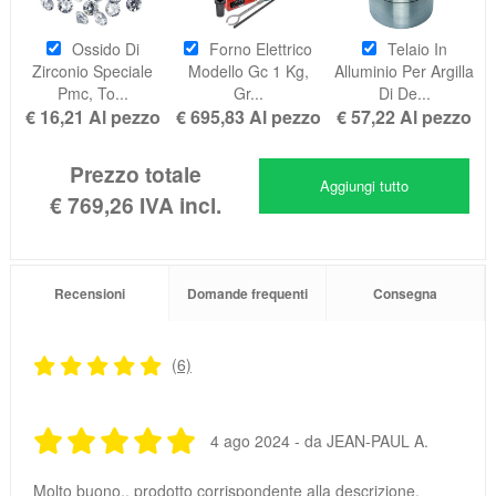
Ossido Di
Forno Elettrico
Telaio In
Zirconio Speciale
Modello Gc 1 Kg,
Alluminio Per Argilla
Pmc, To...
Gr...
Di De...
€ 16,21
Al pezzo
€ 695,83
Al pezzo
€ 57,22
Al pezzo
Prezzo totale
Aggiungi tutto
€ 769,26
IVA incl.
Recensioni
Domande frequenti
Consegna
(6)
4 ago 2024 - da JEAN-PAUL A.
Molto buono., prodotto corrispondente alla descrizione.