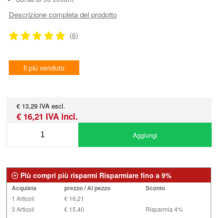
Descrizione completa del prodotto
(6)
Il più venduto
€ 13,29 IVA escl.
€ 16,21 IVA incl.
Aggiungi
Più compri più risparmi Risparmiare fino a 9%
Acquista
prezzo / Al pezzo
Sconto
1 Articoli
€ 16,21
3 Articoli
€ 15,40
Risparmia 4%