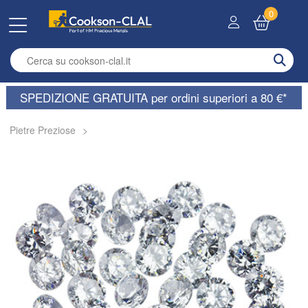
0
Enter search term
SPEDIZIONE GRATUITA per ordini superiori a 80 €*
Pietre Preziose
>